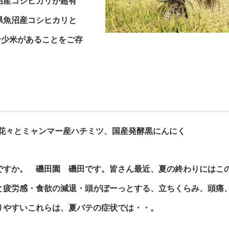
沼産コシヒカリが超有
県魚沼産コシヒカリと
希少米があることをご存
花々とミャンマー産ハチミツ、国産発酵黒にんにく
ですか。 磯田園 磯田です。皆さん最近、夏の終わりにはこ
と疲労感・食欲の減退・頭がぼーっとする、立ちくらみ、頭痛
りやすいこれらは、夏バテの症状では・・。