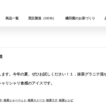
商品一覧
受託製造（OEM）
磯田園のお茶づくり
選
します。今年の夏、ぜひお試しください！１．抹茶グラニテ混
シャリシャリ食感のアイスです。
テ
,
抹茶シャーベット
,
抹茶スイーツ
,
抹茶ラテ
,
抹茶レシピ