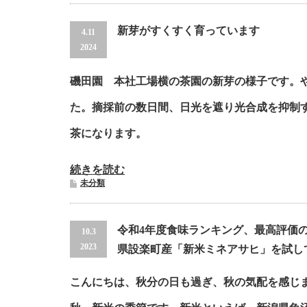
新芽がすくすく育っています
4.11
2024
磯田園 本社工場横の茶園の新芽の様子です。
た。摘採前の数日間、日光を遮り光合成を抑制
茶になります。
続きを読む
未分類
令和4年度食味ランキング、最高評価
10.3
2023
県設楽町産「新米ミネアサヒ」を試し
こんにちは、秋分の日も過ぎ、秋の気配を感じ