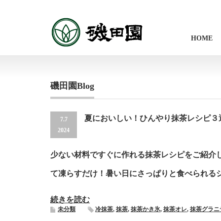
HOME
磯田園Blog
夏においしい！ひんやり抹茶レシピ３
7.7
2024
少ない材料ですぐに作れる抹茶レシピをご紹介
て凍らすだけ！暑い日にさっぱりと食べられる
続きを読む
未分類
冷抹茶
,
抹茶
,
抹茶かき氷
,
抹茶オレ
,
抹茶グラニ